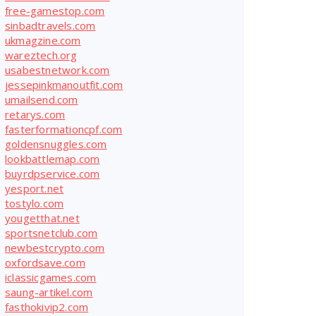
free-gamestop.com
sinbadtravels.com
ukmagzine.com
wareztech.org
usabestnetwork.com
jessepinkmanoutfit.com
umailsend.com
retarys.com
fasterformationcpf.com
goldensnuggles.com
lookbattlemap.com
buyrdpservice.com
yesport.net
tostylo.com
yougetthat.net
sportsnetclub.com
newbestcrypto.com
oxfordsave.com
iclassicgames.com
saung-artikel.com
fasthokivip2.com