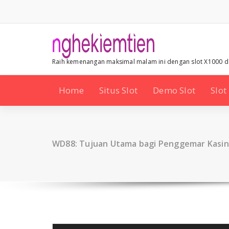
Skip
to
content
Raih kemenangan maksimal malam ini dengan slot X1000 dari
Home
Situs Slot
Demo Slot
Slo
WD88: Tujuan Utama bagi Penggemar Kasi