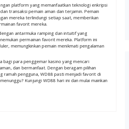
ngan platform yang memanfaatkan teknologi enkripsi
dan transaksi pemain aman dan terjamin. Pemain
ngan mereka terlindungi setiap saat, memberikan
rmainan favorit mereka.
engan antarmuka ramping dan intuitif yang
emukan permainan favorit mereka. Platform ini
luler, memungkinkan pemain menikmati pengalaman
a bagi para penggemar kasino yang mencari
 aman, dan bermanfaat. Dengan beragam pilihan
g ramah pengguna, WD88 pasti menjadi favorit di
 menunggu? Kunjungi WD88 hari ini dan mulai mainkan