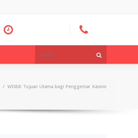
Search
for:
/
WD88: Tujuan Utama bagi Penggemar Kasino