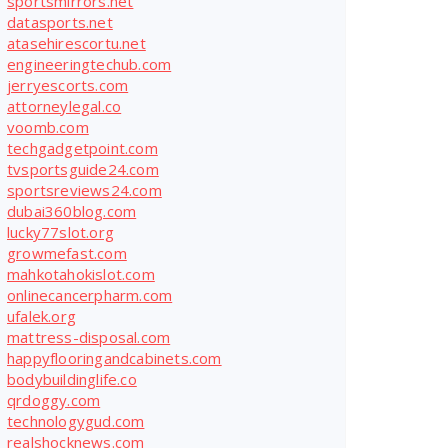
sportsmirrors.net
datasports.net
atasehirescortu.net
engineeringtechub.com
jerryescorts.com
attorneylegal.co
voomb.com
techgadgetpoint.com
tvsportsguide24.com
sportsreviews24.com
dubai360blog.com
lucky77slot.org
growmefast.com
mahkotahokislot.com
onlinecancerpharm.com
ufalek.org
mattress-disposal.com
happyflooringandcabinets.com
bodybuildinglife.co
qrdoggy.com
technologygud.com
realshocknews.com