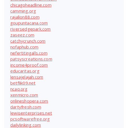
chicagoheadline.com
camming.org
rajalion88.com
goupuntacana.com
riversedgepark.com
zaseez.com
catchycrunch.com
nofaphub.com
nefertitingalls.com
patsyscreations.com
income4proof.com
educaritas.org
lensajelajah.com
betflik09.net
ncaq.org
xenmicro.com
onlineshopera.com
dartyfresh.com
lewisenterprises.net
pcsoftwarefree.org
dailylinking.com