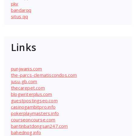
pkv
bandarqq
situs qq
Links
punjwanis.com
the-parcs-clematiscondos.com
jusu-gb.com
thecarepet.com
blogwriterplus.com
guestpostingseo.com
casinogambitpro.info
pokerplaymasters.info
courseoncourse.com
bantinbatdongsan247.com
bahednog.info