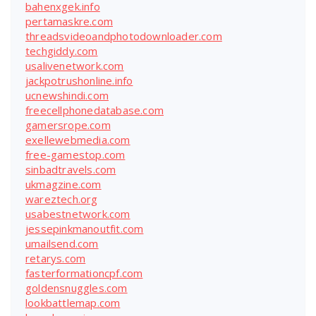
bahenxgek.info
pertamaskre.com
threadsvideoandphotodownloader.com
techgiddy.com
usalivenetwork.com
jackpotrushonline.info
ucnewshindi.com
freecellphonedatabase.com
gamersrope.com
exellewebmedia.com
free-gamestop.com
sinbadtravels.com
ukmagzine.com
wareztech.org
usabestnetwork.com
jessepinkmanoutfit.com
umailsend.com
retarys.com
fasterformationcpf.com
goldensnuggles.com
lookbattlemap.com