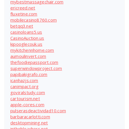
mybestmassagechair.com
ericreed.net
fluxetine.com
mobilecasino8760.com
betqq3.net
casinoloans5.us
CasinoAuction.us
kipooglecouk.us
mykitchennhome.com
aumoulinvert.com
thefoodiepassport.com
superwindowproject.com
papibakigrafo.com
icanhazjs.com
canimpact.org
goviralstudy.com
cartourism.net
apple-cores.com
pulserasdeactividad10.com
barbaracarlotti.com
desktopmining.net
inthebleachers.net