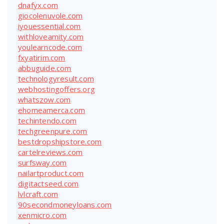
dnafyx.com
giocolenuvole.com
iyouessential.com
withloveamity.com
youlearncode.com
fxyatirim.com
abbuguide.com
technologyresult.com
webhostingoffers.org
whatszow.com
ehomeamerca.com
techintendo.com
techgreenpure.com
bestdropshipstore.com
cartelreviews.com
surfsway.com
nailartproduct.com
digitactseed.com
lvlcraft.com
90secondmoneyloans.com
xenmicro.com