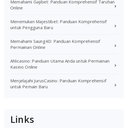
Memahami Gajibet: Panduan Komprehensif Taruhan
Online
Menemukan Majestibet: Panduan Komprehensif
untuk Pengguna Baru
Memahami Saung4D: Panduan Komprehensif
Permainan Online
Ahlicasino: Panduan Utama Anda untuk Permainan
Kasino Online
Menjelajahi JurusCasino: Panduan Komprehensif
untuk Pemain Baru
Links