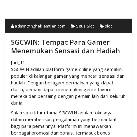
admin@nghekiemtien.com
Situs Slot
slot
SGCWIN: Tempat Para Gamer
Menemukan Sensasi dan Hadiah
[ad_1]
SGCWIN adalah platform game online yang semakin
populer di kalangan gamer yang mencari sensasi dan
hadiah. Dengan beragam permainan yang dapat
dipilih, pemain dapat menemukan genre favorit
mereka dan bersaing dengan pemain lain dari seluruh
dunia.
Salah satu fitur utama SGCWIN adalah fokusnya
dalam memberikan pengalaman yang bermanfaat
bagi para pemainnya. Platform ini menawarkan
berbagai promosi dan bonus, termasuk bonus