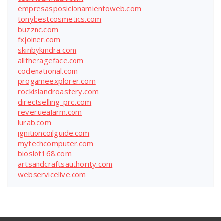
empresasposicionamientoweb.com
tonybestcosmetics.com
buzznc.com
fxjoiner.com
skinbykindra.com
alltherageface.com
codenational.com
progameexplorer.com
rockislandroastery.com
directselling-pro.com
revenuealarm.com
lurab.com
ignitioncoilguide.com
mytechcomputer.com
bioslot168.com
artsandcraftsauthority.com
webservicelive.com