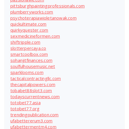
pittsburghpaintingprofessionals.com
plumberryworks.com
psychoterapiawioletanowak.com
quickultimate.com
quirkyquester.com
sexmedicineformen.com
shiftripple.com
slotterpercaya.co
smartcoolbox.com
sohanjitfinances.com
soulfulhousemusic.net
sparklooms.com
tacticalcontractingllc.com
thecapitalpowers.com
tobabet88slot3.com
todayscurrentnews.com
totobet77.asia
totobet77.org
trendingpublication.com
ufabettererum3.com
ufabettermentm4.com