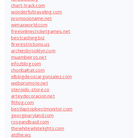
chart-track.com
wonderfultraveling.com
promocioname.net
wimaxworld.com
freeonlinecricketgames.net
bestcashing.biz
firerestrictions.us
archiesbrooklyn.com
muambeiros.net
infozblog.com
chonbaihat.com
elblogdeoscargonzalez.com
webpromote.net
steroids-store.co
arteydecoracion.net
fithog.com
bestlaptopbestmonitor.com
georginaryland.com
roseandbasil.com
thewhitewhitelights.com
atdhe.ws