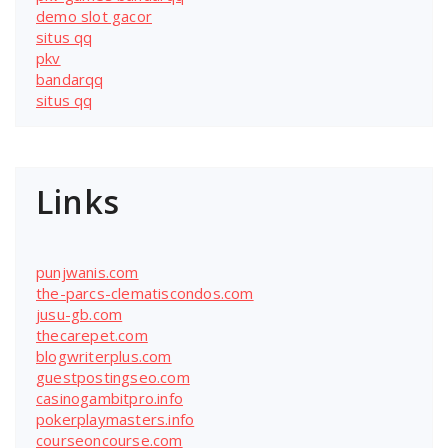
demo slot gacor
situs qq
pkv
bandarqq
situs qq
Links
punjwanis.com
the-parcs-clematiscondos.com
jusu-gb.com
thecarepet.com
blogwriterplus.com
guestpostingseo.com
casinogambitpro.info
pokerplaymasters.info
courseoncourse.com