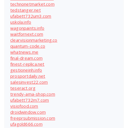
technonetmarket.com
tedstanger.net
ufabett732um3.com
uskola.info
wagonpaints.info
waitfornext.com
clearvisionmarketing.co
quantum-code.co
whatnews.me
final-dream.com
finest-replica.net
gestioneinh.info
prosportdaily.net
salesinvest22.com
teseract.org
trendy-ama-shop.com
ufabett732m7.com
visiofood.com
droidwindow.com
freeprsubmission.com
ufagold666.com