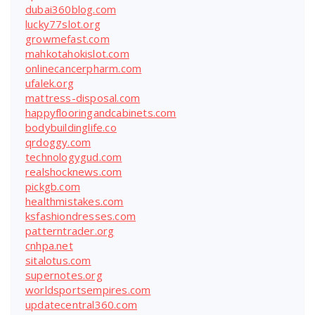
dubai360blog.com
lucky77slot.org
growmefast.com
mahkotahokislot.com
onlinecancerpharm.com
ufalek.org
mattress-disposal.com
happyflooringandcabinets.com
bodybuildinglife.co
qrdoggy.com
technologygud.com
realshocknews.com
pickgb.com
healthmistakes.com
ksfashiondresses.com
patterntrader.org
cnhpa.net
sitalotus.com
supernotes.org
worldsportsempires.com
updatecentral360.com