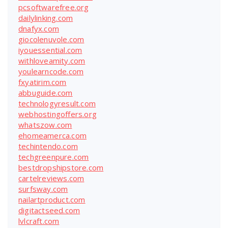
pcsoftwarefree.org
dailylinking.com
dnafyx.com
giocolenuvole.com
iyouessential.com
withloveamity.com
youlearncode.com
fxyatirim.com
abbuguide.com
technologyresult.com
webhostingoffers.org
whatszow.com
ehomeamerca.com
techintendo.com
techgreenpure.com
bestdropshipstore.com
cartelreviews.com
surfsway.com
nailartproduct.com
digitactseed.com
lvlcraft.com