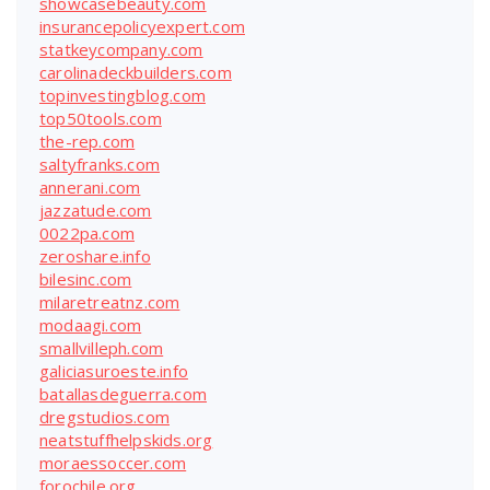
showcasebeauty.com
insurancepolicyexpert.com
statkeycompany.com
carolinadeckbuilders.com
topinvestingblog.com
top50tools.com
the-rep.com
saltyfranks.com
annerani.com
jazzatude.com
0022pa.com
zeroshare.info
bilesinc.com
milaretreatnz.com
modaagi.com
smallvilleph.com
galiciasuroeste.info
batallasdeguerra.com
dregstudios.com
neatstuffhelpskids.org
moraessoccer.com
forochile.org