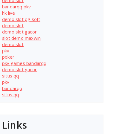
demo slot
bandarqq pkv
hk live
demo slot pg soft
demo slot
demo slot gacor
slot demo maxwin
demo slot
pkv
poker
pkv games bandarqq
demo slot gacor
situs qq
pkv
bandarqq
situs qq
Links