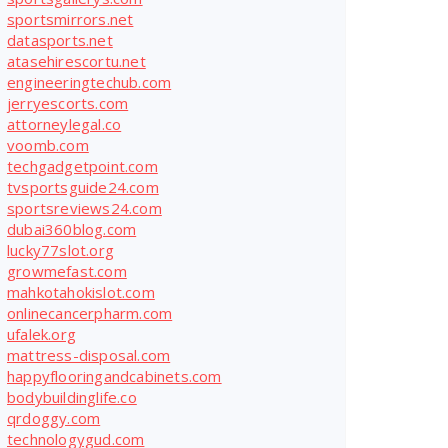
sportsmirrors.net
datasports.net
atasehirescortu.net
engineeringtechub.com
jerryescorts.com
attorneylegal.co
voomb.com
techgadgetpoint.com
tvsportsguide24.com
sportsreviews24.com
dubai360blog.com
lucky77slot.org
growmefast.com
mahkotahokislot.com
onlinecancerpharm.com
ufalek.org
mattress-disposal.com
happyflooringandcabinets.com
bodybuildinglife.co
qrdoggy.com
technologygud.com