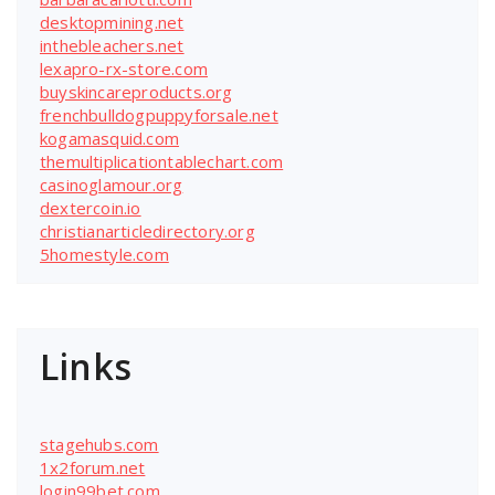
desktopmining.net
inthebleachers.net
lexapro-rx-store.com
buyskincareproducts.org
frenchbulldogpuppyforsale.net
kogamasquid.com
themultiplicationtablechart.com
casinoglamour.org
dextercoin.io
christianarticledirectory.org
5homestyle.com
Links
stagehubs.com
1x2forum.net
login99bet.com