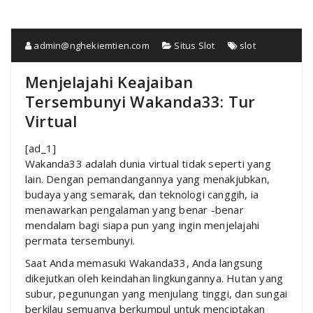
admin@nghekiemtien.com
Situs Slot
slot
Menjelajahi Keajaiban
Tersembunyi Wakanda33: Tur
Virtual
[ad_1]
Wakanda33 adalah dunia virtual tidak seperti yang
lain. Dengan pemandangannya yang menakjubkan,
budaya yang semarak, dan teknologi canggih, ia
menawarkan pengalaman yang benar -benar
mendalam bagi siapa pun yang ingin menjelajahi
permata tersembunyi.
Saat Anda memasuki Wakanda33, Anda langsung
dikejutkan oleh keindahan lingkungannya. Hutan yang
subur, pegunungan yang menjulang tinggi, dan sungai
berkilau semuanya berkumpul untuk menciptakan