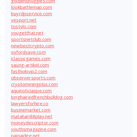
goldensnuggles.com
lookbattlemap.com
buyrdpservice.com
yesport.net
tostylo.com
yougetthat.net
sportsnetclub.com
newbestcrypto.com
oxfordsave.com
iclassicgames.com
saung-artikel.com
fasthokivip2.com
observersports.com
cryptominingplus.com
aquinoticiaspe.com
longhairedfrenchbulldog.com
lawyersforhire.co
businemarket.com
matahari88play.net
moneydescriptor.com
youthsmagazine.com
painaidee.net