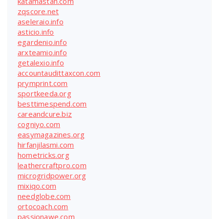
katamastah.com
zqscore.net
aseleraio.info
asticio.info
egardenio.info
arxteamio.info
getalexio.info
accountaudittaxcon.com
prymprint.com
sportkeeda.org
besttimespend.com
careandcure.biz
cogniyo.com
easymagazines.org
hirfanjilasmi.com
hometricks.org
leathercraftpro.com
microgridpower.org
mixiqo.com
needglobe.com
ortocoach.com
passionawe.com