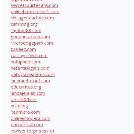
secretcourtesans.com
onlinebahisforum1.com
chicagoheadline.com
camming.org
rajalion88.com
goupuntacana.com
riversedgepark.com
zaseez.com
catchycrunch.com
nofaphub.com
nefertitingalls.com
patsyscreations.com
income4proof.com
educaritas.org
lensajelajah.com
betflik09.net
ncaq.org
xenmicro.com
onlineshopera.com
dartyfresh.com
lewisenterprises.net