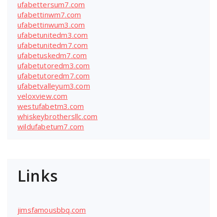
ufabettersum7.com
ufabettinwm7.com
ufabettinwum3.com
ufabetunitedm3.com
ufabetunitedm7.com
ufabetuskedm7.com
ufabetutoredm3.com
ufabetutoredm7.com
ufabetvalleyum3.com
veloxview.com
westufabetm3.com
whiskeybrothersllc.com
wildufabetum7.com
Links
jimsfamousbbq.com