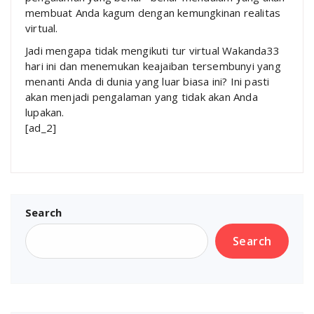
membuat Anda kagum dengan kemungkinan realitas
virtual.
Jadi mengapa tidak mengikuti tur virtual Wakanda33
hari ini dan menemukan keajaiban tersembunyi yang
menanti Anda di dunia yang luar biasa ini? Ini pasti
akan menjadi pengalaman yang tidak akan Anda
lupakan.
[ad_2]
Search
Search