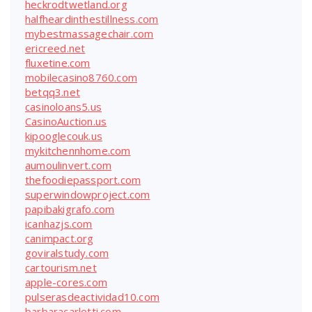
heckrodtwetland.org
halfheardinthestillness.com
mybestmassagechair.com
ericreed.net
fluxetine.com
mobilecasino8760.com
betqq3.net
casinoloans5.us
CasinoAuction.us
kipooglecouk.us
mykitchennhome.com
aumoulinvert.com
thefoodiepassport.com
superwindowproject.com
papibakigrafo.com
icanhazjs.com
canimpact.org
goviralstudy.com
cartourism.net
apple-cores.com
pulserasdeactividad10.com
barbaracarlotti.com