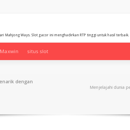
 Mahjong Ways. Slot gacor ini menghadirkan RTP tinggi untuk hasil terbaik.
t Maxwin
situs slot
menarik dengan
Menjelajahi dunia 