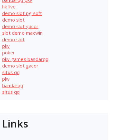
bandarqq pkv
hk live
demo slot pg soft
demo slot
demo slot gacor
slot demo maxwin
demo slot
pkv
poker
pkv games bandarqq
demo slot gacor
situs qq
pkv
bandarqq
situs qq
Links