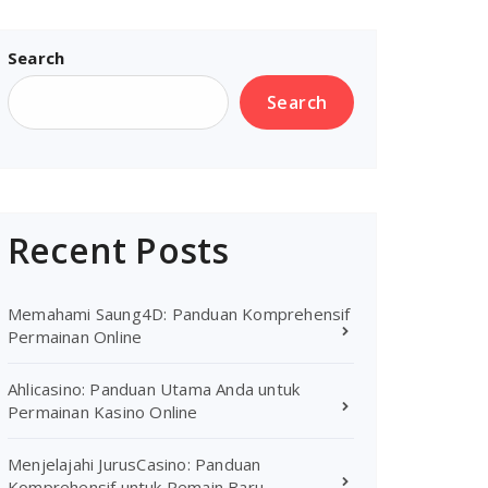
Search
Search
Recent Posts
Memahami Saung4D: Panduan Komprehensif
Permainan Online
Ahlicasino: Panduan Utama Anda untuk
Permainan Kasino Online
Menjelajahi JurusCasino: Panduan
Komprehensif untuk Pemain Baru