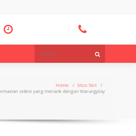
Search
for:
Home
/
Situs Slot
/
permainan online yang menarik dengan Warungplay