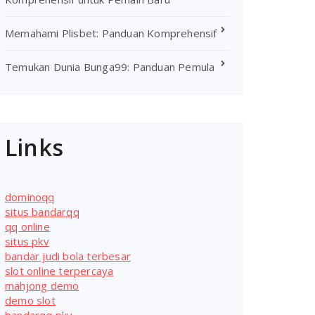
Memahami Plisbet: Panduan Komprehensif
Temukan Dunia Bunga99: Panduan Pemula
Links
dominoqq
situs bandarqq
qq online
situs pkv
bandar judi bola terbesar
slot online terpercaya
mahjong demo
demo slot