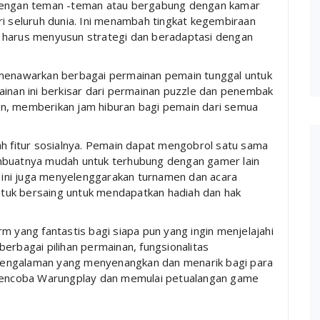
 dengan teman -teman atau bergabung dengan kamar
ri seluruh dunia. Ini menambah tingkat kegembiraan
 harus menyusun strategi dan beradaptasi dengan
 menawarkan berbagai permainan pemain tunggal untuk
ainan ini berkisar dari permainan puzzle dan penembak
n, memberikan jam hiburan bagi pemain dari semua
ah fitur sosialnya. Pemain dapat mengobrol satu sama
embuatnya mudah untuk terhubung dengan gamer lain
ini juga menyelenggarakan turnamen dan acara
tuk bersaing untuk mendapatkan hadiah dan hak
m yang fantastis bagi siapa pun yang ingin menjelajahi
erbagai pilihan permainan, fungsionalitas
n pengalaman yang menyenangkan dan menarik bagi para
 mencoba Warungplay dan memulai petualangan game