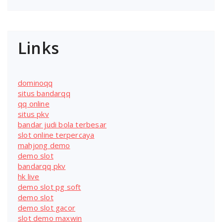
Links
dominoqq
situs bandarqq
qq online
situs pkv
bandar judi bola terbesar
slot online terpercaya
mahjong demo
demo slot
bandarqq pkv
hk live
demo slot pg soft
demo slot
demo slot gacor
slot demo maxwin