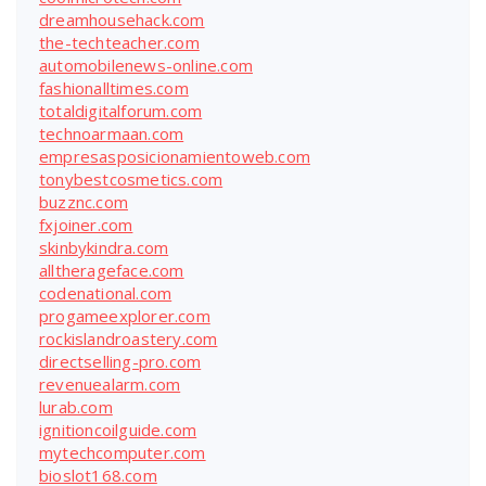
dreamhousehack.com
the-techteacher.com
automobilenews-online.com
fashionalltimes.com
totaldigitalforum.com
technoarmaan.com
empresasposicionamientoweb.com
tonybestcosmetics.com
buzznc.com
fxjoiner.com
skinbykindra.com
alltherageface.com
codenational.com
progameexplorer.com
rockislandroastery.com
directselling-pro.com
revenuealarm.com
lurab.com
ignitioncoilguide.com
mytechcomputer.com
bioslot168.com