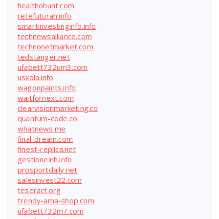
healthohunt.com
retefuturah.info
smartinvestinginfo.info
technewsalliance.com
technonetmarket.com
tedstanger.net
ufabett732um3.com
uskola.info
wagonpaints.info
waitfornext.com
clearvisionmarketing.co
quantum-code.co
whatnews.me
final-dream.com
finest-replica.net
gestioneinh.info
prosportdaily.net
salesinvest22.com
teseract.org
trendy-ama-shop.com
ufabett732m7.com