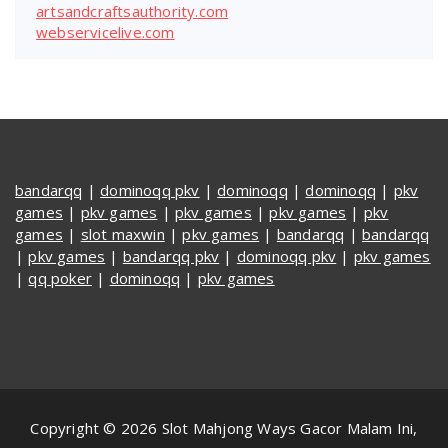
artsandcraftsauthority.com
webservicelive.com
bandarqq
|
dominoqq pkv
|
dominoqq
|
dominoqq
|
pkv
games
|
pkv games
|
pkv games
|
pkv games
|
pkv
games
|
slot maxwin
|
pkv games
|
bandarqq
|
bandarqq
|
pkv games
|
bandarqq pkv
|
dominoqq pkv
|
pkv games
|
qq poker
|
dominoqq
|
pkv games
Copyright © 2026 Slot Mahjong Ways Gacor Malam Ini,