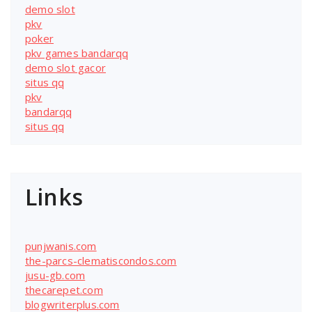
demo slot
pkv
poker
pkv games bandarqq
demo slot gacor
situs qq
pkv
bandarqq
situs qq
Links
punjwanis.com
the-parcs-clematiscondos.com
jusu-gb.com
thecarepet.com
blogwriterplus.com