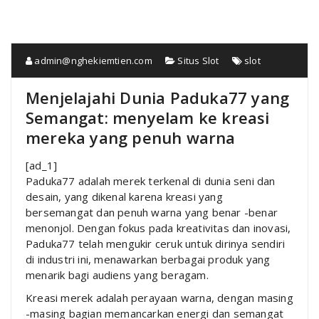
admin@nghekiemtien.com
Situs Slot
slot
Menjelajahi Dunia Paduka77 yang
Semangat: menyelam ke kreasi
mereka yang penuh warna
[ad_1]
Paduka77 adalah merek terkenal di dunia seni dan
desain, yang dikenal karena kreasi yang
bersemangat dan penuh warna yang benar -benar
menonjol. Dengan fokus pada kreativitas dan inovasi,
Paduka77 telah mengukir ceruk untuk dirinya sendiri
di industri ini, menawarkan berbagai produk yang
menarik bagi audiens yang beragam.
Kreasi merek adalah perayaan warna, dengan masing
-masing bagian memancarkan energi dan semangat