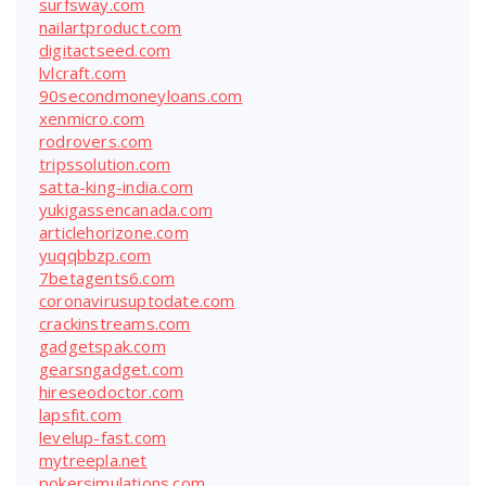
surfsway.com
nailartproduct.com
digitactseed.com
lvlcraft.com
90secondmoneyloans.com
xenmicro.com
rodrovers.com
tripssolution.com
satta-king-india.com
yukigassencanada.com
articlehorizone.com
yuqqbbzp.com
7betagents6.com
coronavirusuptodate.com
crackinstreams.com
gadgetspak.com
gearsngadget.com
hireseodoctor.com
lapsfit.com
levelup-fast.com
mytreepla.net
pokersimulations.com