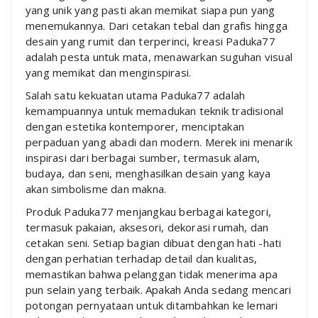
yang unik yang pasti akan memikat siapa pun yang
menemukannya. Dari cetakan tebal dan grafis hingga
desain yang rumit dan terperinci, kreasi Paduka77
adalah pesta untuk mata, menawarkan suguhan visual
yang memikat dan menginspirasi.
Salah satu kekuatan utama Paduka77 adalah
kemampuannya untuk memadukan teknik tradisional
dengan estetika kontemporer, menciptakan
perpaduan yang abadi dan modern. Merek ini menarik
inspirasi dari berbagai sumber, termasuk alam,
budaya, dan seni, menghasilkan desain yang kaya
akan simbolisme dan makna.
Produk Paduka77 menjangkau berbagai kategori,
termasuk pakaian, aksesori, dekorasi rumah, dan
cetakan seni. Setiap bagian dibuat dengan hati -hati
dengan perhatian terhadap detail dan kualitas,
memastikan bahwa pelanggan tidak menerima apa
pun selain yang terbaik. Apakah Anda sedang mencari
potongan pernyataan untuk ditambahkan ke lemari