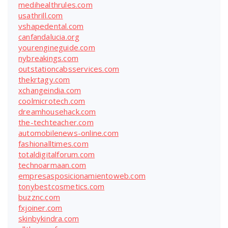
medihealthrules.com
usathrill.com
vshapedental.com
canfandalucia.org
yourengineguide.com
nybreakings.com
outstationcabsservices.com
thekrtagy.com
xchangeindia.com
coolmicrotech.com
dreamhousehack.com
the-techteacher.com
automobilenews-online.com
fashionalltimes.com
totaldigitalforum.com
technoarmaan.com
empresasposicionamientoweb.com
tonybestcosmetics.com
buzznc.com
fxjoiner.com
skinbykindra.com