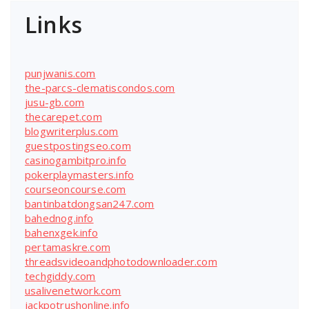
Links
punjwanis.com
the-parcs-clematiscondos.com
jusu-gb.com
thecarepet.com
blogwriterplus.com
guestpostingseo.com
casinogambitpro.info
pokerplaymasters.info
courseoncourse.com
bantinbatdongsan247.com
bahednog.info
bahenxgek.info
pertamaskre.com
threadsvideoandphotodownloader.com
techgiddy.com
usalivenetwork.com
jackpotrushonline.info