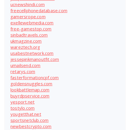
ucnewshindi.com
freecellphonedatabase.com
gamersrope.com
exellewebmedia.com
free-gamestop.com
sinbadtravels.com
ukmagzine.com
wareztech.org
usabestnetwork.com
jessepinkmanoutfit.com
umailsend.com
retarys.com
fasterformationcpf.com
goldensnuggles.com
lookbattlemap.com
buyrdpservice.com
yesport.net
tostylo.com
yougetthat.net
sportsnetclub.com
newbestcrypto.com