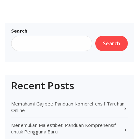
Search
Search
Recent Posts
Memahami Gajibet: Panduan Komprehensif Taruhan
Online
Menemukan Majestibet: Panduan Komprehensif
untuk Pengguna Baru