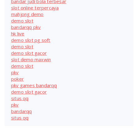
bandar judi bola terbesar
slot online terpercaya
mahjong demo
demo slot
bandarqq pkv
hk live
demo slot pg soft
demo slot
demo slot gacor
slot demo maxwin
demo slot
pkv
poker
pkv games bandarqq
demo slot gacor
situs qq
pkv
bandarqq
situs qq