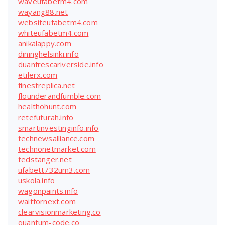
waveufabetm4.com
wayang88.net
websiteufabetm4.com
whiteufabetm4.com
anikalappy.com
dininghelsinki.info
duanfrescariverside.info
etilerx.com
finestreplica.net
flounderandfumble.com
healthohunt.com
retefuturah.info
smartinvestinginfo.info
technewsalliance.com
technonetmarket.com
tedstanger.net
ufabett732um3.com
uskola.info
wagonpaints.info
waitfornext.com
clearvisionmarketing.co
quantum-code.co