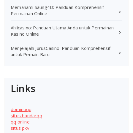
Memahami Saung4D: Panduan Komprehensif
Permainan Online
Ahlicasino: Panduan Utama Anda untuk Permainan
Kasino Online
Menjelajahi JurusCasino: Panduan Komprehensif
untuk Pemain Baru
Links
dominoqq
situs bandarqq
qq online
situs pkv