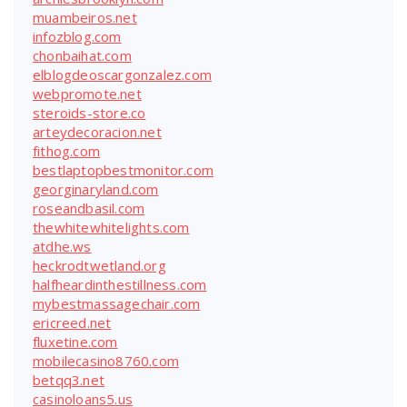
muambeiros.net
infozblog.com
chonbaihat.com
elblogdeoscargonzalez.com
webpromote.net
steroids-store.co
arteydecoracion.net
fithog.com
bestlaptopbestmonitor.com
georginaryland.com
roseandbasil.com
thewhitewhitelights.com
atdhe.ws
heckrodtwetland.org
halfheardinthestillness.com
mybestmassagechair.com
ericreed.net
fluxetine.com
mobilecasino8760.com
betqq3.net
casinoloans5.us