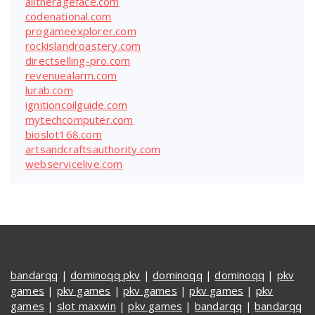
alltherageface.com
codenational.com
progameexplorer.com
rockislandroastery.com
directselling-pro.com
revenuealarm.com
lurab.com
ignitioncoilguide.com
mytechcomputer.com
bioslot168.com
artsandcraftsauthority.com
webservicelive.com
bandarqq
|
dominoqq pkv
|
dominoqq
|
dominoqq
|
pkv
games
|
pkv games
|
pkv games
|
pkv games
|
pkv
games
|
slot maxwin
|
pkv games
|
bandarqq
|
bandarqq