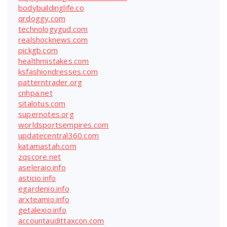
bodybuildinglife.co
qrdoggy.com
technologygud.com
realshocknews.com
pickgb.com
healthmistakes.com
ksfashiondresses.com
patterntrader.org
cnhpa.net
sitalotus.com
supernotes.org
worldsportsempires.com
updatecentral360.com
katamastah.com
zqscore.net
aseleraio.info
asticio.info
egardenio.info
arxteamio.info
getalexio.info
accountaudittaxcon.com