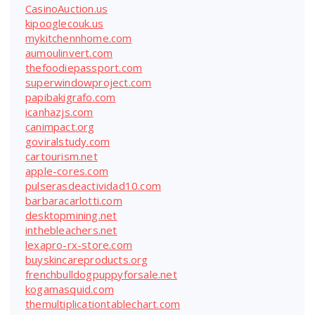
CasinoAuction.us
kipooglecouk.us
mykitchennhome.com
aumoulinvert.com
thefoodiepassport.com
superwindowproject.com
papibakigrafo.com
icanhazjs.com
canimpact.org
goviralstudy.com
cartourism.net
apple-cores.com
pulserasdeactividad10.com
barbaracarlotti.com
desktopmining.net
inthebleachers.net
lexapro-rx-store.com
buyskincareproducts.org
frenchbulldogpuppyforsale.net
kogamasquid.com
themultiplicationtablechart.com