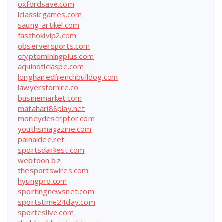
oxfordsave.com
iclassicgames.com
saung-artikel.com
fasthokivip2.com
observersports.com
cryptominingplus.com
aquinoticiaspe.com
longhairedfrenchbulldog.com
lawyersforhire.co
businemarket.com
matahari88play.net
moneydescriptor.com
youthsmagazine.com
painaidee.net
sportsdarkest.com
webtoon.biz
thesportswires.com
hyungpro.com
sportingnewsnet.com
sportstime24day.com
sporteslive.com