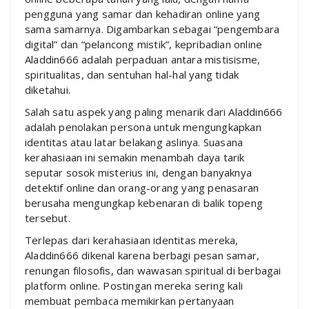
pengguna yang samar dan kehadiran online yang
sama samarnya. Digambarkan sebagai “pengembara
digital” dan “pelancong mistik”, kepribadian online
Aladdin666 adalah perpaduan antara mistisisme,
spiritualitas, dan sentuhan hal-hal yang tidak
diketahui.
Salah satu aspek yang paling menarik dari Aladdin666
adalah penolakan persona untuk mengungkapkan
identitas atau latar belakang aslinya. Suasana
kerahasiaan ini semakin menambah daya tarik
seputar sosok misterius ini, dengan banyaknya
detektif online dan orang-orang yang penasaran
berusaha mengungkap kebenaran di balik topeng
tersebut.
Terlepas dari kerahasiaan identitas mereka,
Aladdin666 dikenal karena berbagi pesan samar,
renungan filosofis, dan wawasan spiritual di berbagai
platform online. Postingan mereka sering kali
membuat pembaca memikirkan pertanyaan