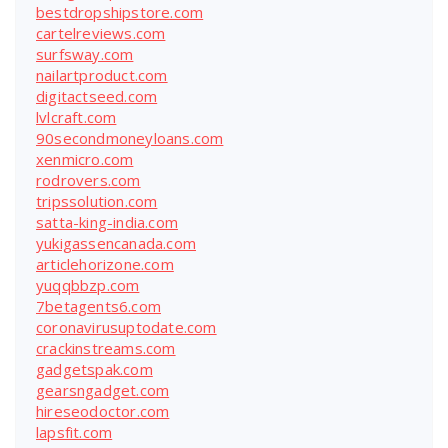
bestdropshipstore.com
cartelreviews.com
surfsway.com
nailartproduct.com
digitactseed.com
lvlcraft.com
90secondmoneyloans.com
xenmicro.com
rodrovers.com
tripssolution.com
satta-king-india.com
yukigassencanada.com
articlehorizone.com
yuqqbbzp.com
7betagents6.com
coronavirusuptodate.com
crackinstreams.com
gadgetspak.com
gearsngadget.com
hireseodoctor.com
lapsfit.com