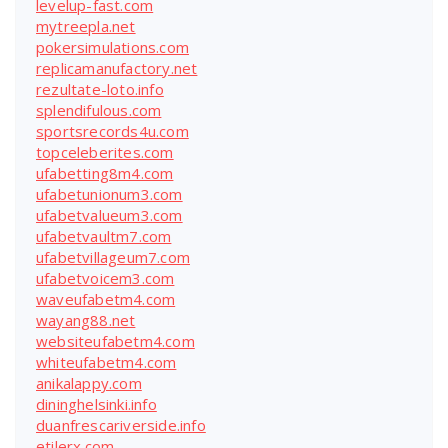
levelup-fast.com
mytreepla.net
pokersimulations.com
replicamanufactory.net
rezultate-loto.info
splendifulous.com
sportsrecords4u.com
topceleberites.com
ufabetting8m4.com
ufabetunionum3.com
ufabetvalueum3.com
ufabetvaultm7.com
ufabetvillageum7.com
ufabetvoicem3.com
waveufabetm4.com
wayang88.net
websiteufabetm4.com
whiteufabetm4.com
anikalappy.com
dininghelsinki.info
duanfrescariverside.info
etilerx.com