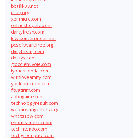
betflik09.net
ncaq.org
xenmicro.com
onlineshopera.com
dartyfresh.com
lewisenterprises.net
pcsoftwarefree.org
dailylinking.com
dnafyx.com
giocolenuvole.com
iyouessential.com
withloveamity.com
youlearncode.com
fxyatirim.com
abbuguide.com
technologyresult.com
webhostingoffers.org
whatszow.com
ehomeamerca.com
techintendo.com
techgreenpure.com