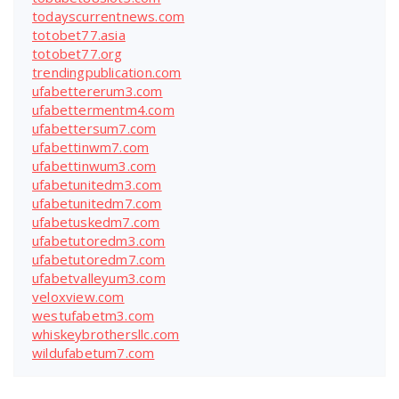
todayscurrentnews.com
totobet77.asia
totobet77.org
trendingpublication.com
ufabettererum3.com
ufabettermentm4.com
ufabettersum7.com
ufabettinwm7.com
ufabettinwum3.com
ufabetunitedm3.com
ufabetunitedm7.com
ufabetuskedm7.com
ufabetutoredm3.com
ufabetutoredm7.com
ufabetvalleyum3.com
veloxview.com
westufabetm3.com
whiskeybrothersllc.com
wildufabetum7.com