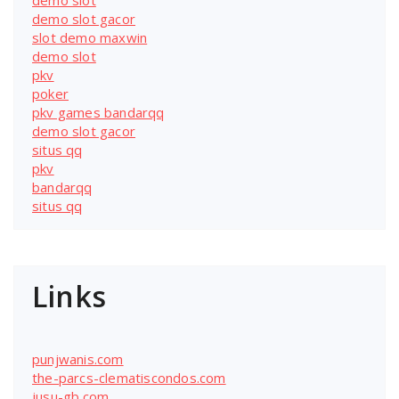
demo slot gacor
slot demo maxwin
demo slot
pkv
poker
pkv games bandarqq
demo slot gacor
situs qq
pkv
bandarqq
situs qq
Links
punjwanis.com
the-parcs-clematiscondos.com
jusu-gb.com