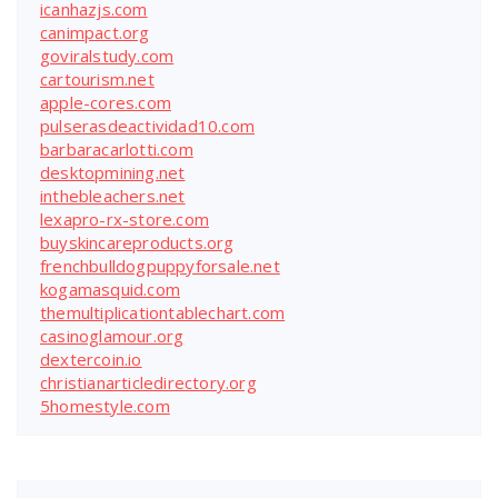
icanhazjs.com
canimpact.org
goviralstudy.com
cartourism.net
apple-cores.com
pulserasdeactividad10.com
barbaracarlotti.com
desktopmining.net
inthebleachers.net
lexapro-rx-store.com
buyskincareproducts.org
frenchbulldogpuppyforsale.net
kogamasquid.com
themultiplicationtablechart.com
casinoglamour.org
dextercoin.io
christianarticledirectory.org
5homestyle.com