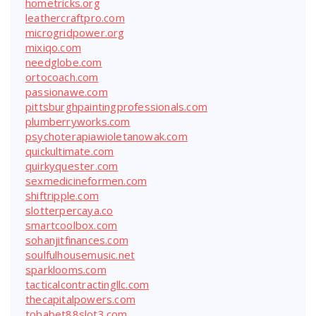
hometricks.org
leathercraftpro.com
microgridpower.org
mixiqo.com
needglobe.com
ortocoach.com
passionawe.com
pittsburghpaintingprofessionals.com
plumberryworks.com
psychoterapiawioletanowak.com
quickultimate.com
quirkyquester.com
sexmedicineformen.com
shiftripple.com
slotterpercaya.co
smartcoolbox.com
sohanjitfinances.com
soulfulhousemusic.net
sparklooms.com
tacticalcontractingllc.com
thecapitalpowers.com
tobabet88slot3.com