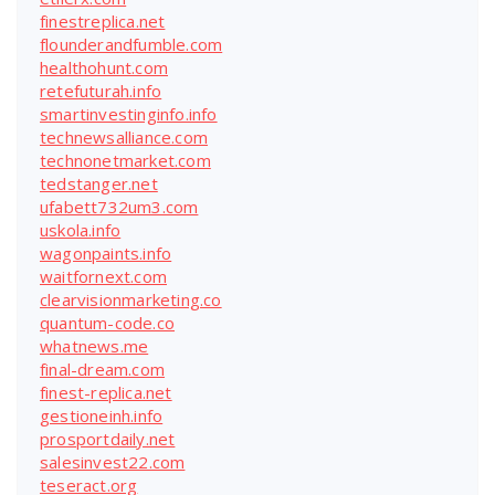
finestreplica.net
flounderandfumble.com
healthohunt.com
retefuturah.info
smartinvestinginfo.info
technewsalliance.com
technonetmarket.com
tedstanger.net
ufabett732um3.com
uskola.info
wagonpaints.info
waitfornext.com
clearvisionmarketing.co
quantum-code.co
whatnews.me
final-dream.com
finest-replica.net
gestioneinh.info
prosportdaily.net
salesinvest22.com
teseract.org