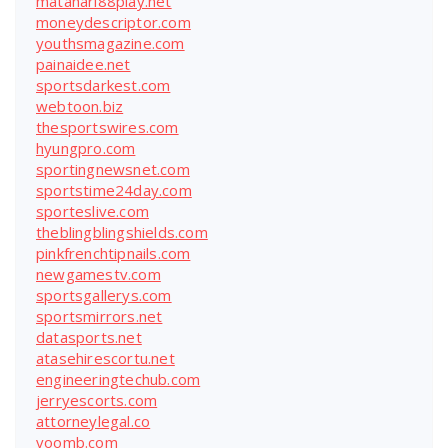
matahari88play.net
moneydescriptor.com
youthsmagazine.com
painaidee.net
sportsdarkest.com
webtoon.biz
thesportswires.com
hyungpro.com
sportingnewsnet.com
sportstime24day.com
sporteslive.com
theblingblingshields.com
pinkfrenchtipnails.com
newgamestv.com
sportsgallerys.com
sportsmirrors.net
datasports.net
atasehirescortu.net
engineeringtechub.com
jerryescorts.com
attorneylegal.co
voomb.com