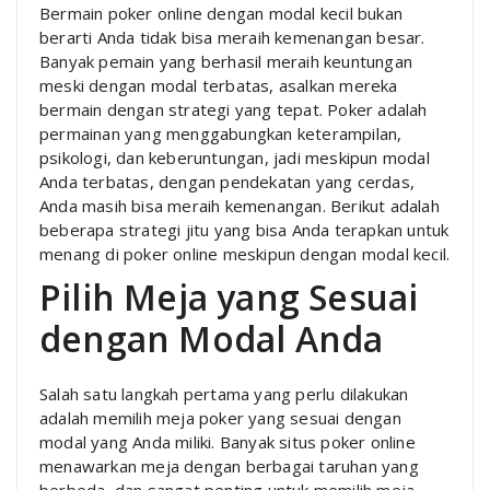
Bermain poker online dengan modal kecil bukan
berarti Anda tidak bisa meraih kemenangan besar.
Banyak pemain yang berhasil meraih keuntungan
meski dengan modal terbatas, asalkan mereka
bermain dengan strategi yang tepat. Poker adalah
permainan yang menggabungkan keterampilan,
psikologi, dan keberuntungan, jadi meskipun modal
Anda terbatas, dengan pendekatan yang cerdas,
Anda masih bisa meraih kemenangan. Berikut adalah
beberapa strategi jitu yang bisa Anda terapkan untuk
menang di poker online meskipun dengan modal kecil.
Pilih Meja yang Sesuai
dengan Modal Anda
Salah satu langkah pertama yang perlu dilakukan
adalah memilih meja poker yang sesuai dengan
modal yang Anda miliki. Banyak situs poker online
menawarkan meja dengan berbagai taruhan yang
berbeda, dan sangat penting untuk memilih meja