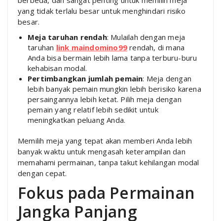
yang tidak terlalu besar untuk menghindari risiko
besar.
Meja taruhan rendah
: Mulailah dengan meja
taruhan
link maindomino99
rendah, di mana
Anda bisa bermain lebih lama tanpa terburu-buru
kehabisan modal.
Pertimbangkan jumlah pemain
: Meja dengan
lebih banyak pemain mungkin lebih berisiko karena
persaingannya lebih ketat. Pilih meja dengan
pemain yang relatif lebih sedikit untuk
meningkatkan peluang Anda.
Memilih meja yang tepat akan memberi Anda lebih
banyak waktu untuk mengasah keterampilan dan
memahami permainan, tanpa takut kehilangan modal
dengan cepat.
Fokus pada Permainan
Jangka Panjang