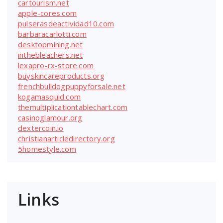
cartourism.net
apple-cores.com
pulserasdeactividad10.com
barbaracarlotti.com
desktopmining.net
inthebleachers.net
lexapro-rx-store.com
buyskincareproducts.org
frenchbulldogpuppyforsale.net
kogamasquid.com
themultiplicationtablechart.com
casinoglamour.org
dextercoin.io
christianarticledirectory.org
5homestyle.com
Links