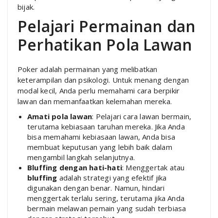
bijak.
Pelajari Permainan dan
Perhatikan Pola Lawan
Poker adalah permainan yang melibatkan
keterampilan dan psikologi. Untuk menang dengan
modal kecil, Anda perlu memahami cara berpikir
lawan dan memanfaatkan kelemahan mereka.
Amati pola lawan
: Pelajari cara lawan bermain,
terutama kebiasaan taruhan mereka. Jika Anda
bisa memahami kebiasaan lawan, Anda bisa
membuat keputusan yang lebih baik dalam
mengambil langkah selanjutnya.
Bluffing dengan hati-hati
: Menggertak atau
bluffing
adalah strategi yang efektif jika
digunakan dengan benar. Namun, hindari
menggertak terlalu sering, terutama jika Anda
bermain melawan pemain yang sudah terbiasa