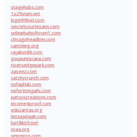
stagehubs.com
1x2forum.net
login99bet.com
secretcourtesans.com
onlinebahisforum1.com
chicagoheadline.com
camming.org
rajalion88.com
goupuntacana.com
riversedgepark.com
zaseez.com
catchycrunch.com
nofaphub.com
nefertitingalls.com
patsyscreations.com
income4proof.com
educaritas.org
lensajelajah.com
betflik09.net
ncaq.org
xenmicro.com