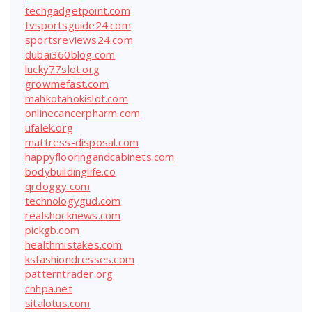
techgadgetpoint.com
tvsportsguide24.com
sportsreviews24.com
dubai360blog.com
lucky77slot.org
growmefast.com
mahkotahokislot.com
onlinecancerpharm.com
ufalek.org
mattress-disposal.com
happyflooringandcabinets.com
bodybuildinglife.co
qrdoggy.com
technologygud.com
realshocknews.com
pickgb.com
healthmistakes.com
ksfashiondresses.com
patterntrader.org
cnhpa.net
sitalotus.com