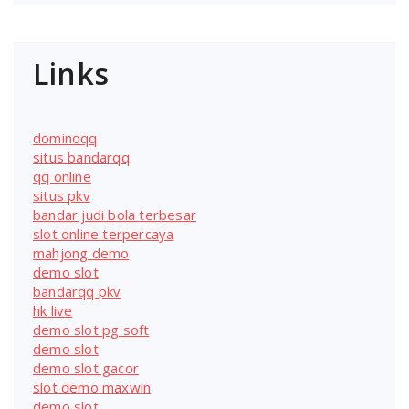
Links
dominoqq
situs bandarqq
qq online
situs pkv
bandar judi bola terbesar
slot online terpercaya
mahjong demo
demo slot
bandarqq pkv
hk live
demo slot pg soft
demo slot
demo slot gacor
slot demo maxwin
demo slot