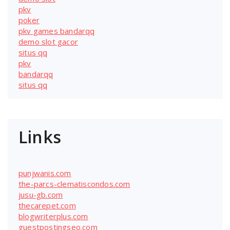
pkv
poker
pkv games bandarqq
demo slot gacor
situs qq
pkv
bandarqq
situs qq
Links
punjwanis.com
the-parcs-clematiscondos.com
jusu-gb.com
thecarepet.com
blogwriterplus.com
guestpostingseo.com