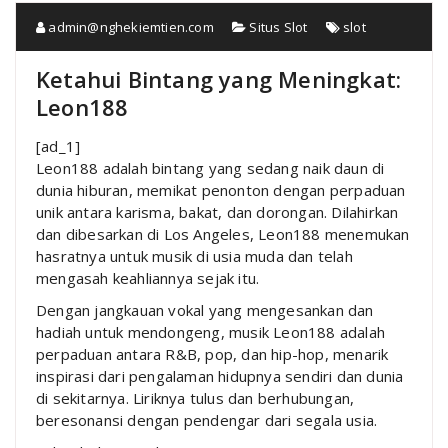
admin@nghekiemtien.com
Situs Slot
slot
Ketahui Bintang yang Meningkat:
Leon188
[ad_1]
Leon188 adalah bintang yang sedang naik daun di
dunia hiburan, memikat penonton dengan perpaduan
unik antara karisma, bakat, dan dorongan. Dilahirkan
dan dibesarkan di Los Angeles, Leon188 menemukan
hasratnya untuk musik di usia muda dan telah
mengasah keahliannya sejak itu.
Dengan jangkauan vokal yang mengesankan dan
hadiah untuk mendongeng, musik Leon188 adalah
perpaduan antara R&B, pop, dan hip-hop, menarik
inspirasi dari pengalaman hidupnya sendiri dan dunia
di sekitarnya. Liriknya tulus dan berhubungan,
beresonansi dengan pendengar dari segala usia.