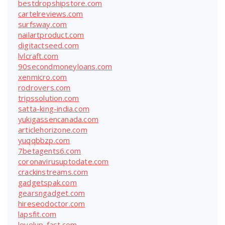
bestdropshipstore.com
cartelreviews.com
surfsway.com
nailartproduct.com
digitactseed.com
lvlcraft.com
90secondmoneyloans.com
xenmicro.com
rodrovers.com
tripssolution.com
satta-king-india.com
yukigassencanada.com
articlehorizone.com
yuqqbbzp.com
7betagents6.com
coronavirusuptodate.com
crackinstreams.com
gadgetspak.com
gearsngadget.com
hireseodoctor.com
lapsfit.com
levelup-fast.com