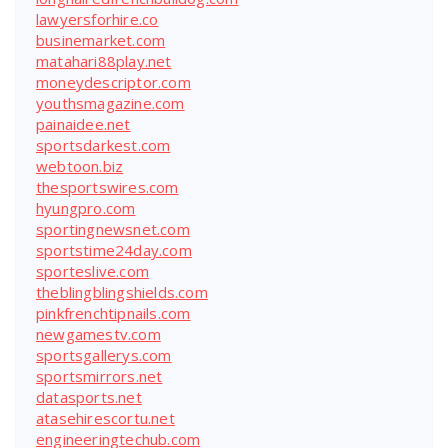
lawyersforhire.co
businemarket.com
matahari88play.net
moneydescriptor.com
youthsmagazine.com
painaidee.net
sportsdarkest.com
webtoon.biz
thesportswires.com
hyungpro.com
sportingnewsnet.com
sportstime24day.com
sporteslive.com
theblingblingshields.com
pinkfrenchtipnails.com
newgamestv.com
sportsgallerys.com
sportsmirrors.net
datasports.net
atasehirescortu.net
engineeringtechub.com