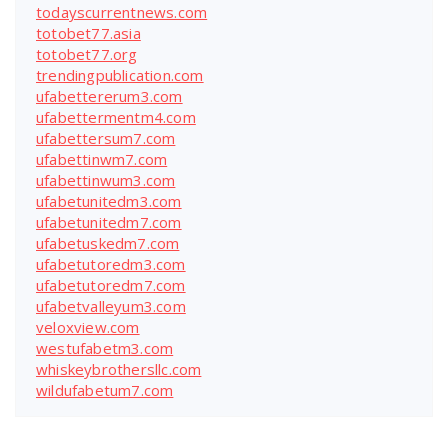
todayscurrentnews.com
totobet77.asia
totobet77.org
trendingpublication.com
ufabettererum3.com
ufabettermentm4.com
ufabettersum7.com
ufabettinwm7.com
ufabettinwum3.com
ufabetunitedm3.com
ufabetunitedm7.com
ufabetuskedm7.com
ufabetutoredm3.com
ufabetutoredm7.com
ufabetvalleyum3.com
veloxview.com
westufabetm3.com
whiskeybrothersllc.com
wildufabetum7.com