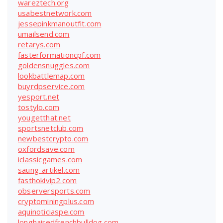
wareztech.org
usabestnetwork.com
jessepinkmanoutfit.com
umailsend.com
retarys.com
fasterformationcpf.com
goldensnuggles.com
lookbattlemap.com
buyrdpservice.com
yesport.net
tostylo.com
yougetthat.net
sportsnetclub.com
newbestcrypto.com
oxfordsave.com
iclassicgames.com
saung-artikel.com
fasthokivip2.com
observersports.com
cryptominingplus.com
aquinoticiaspe.com
longhairedfrenchbulldog.com