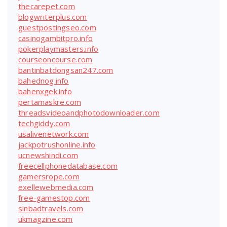
thecarepet.com
blogwriterplus.com
guestpostingseo.com
casinogambitpro.info
pokerplaymasters.info
courseoncourse.com
bantinbatdongsan247.com
bahednog.info
bahenxgek.info
pertamaskre.com
threadsvideoandphotodownloader.com
techgiddy.com
usalivenetwork.com
jackpotrushonline.info
ucnewshindi.com
freecellphonedatabase.com
gamersrope.com
exellewebmedia.com
free-gamestop.com
sinbadtravels.com
ukmagzine.com