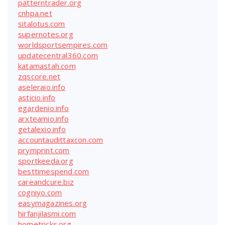
patterntrader.org
cnhpa.net
sitalotus.com
supernotes.org
worldsportsempires.com
updatecentral360.com
katamastah.com
zqscore.net
aseleraio.info
asticio.info
egardenio.info
arxteamio.info
getalexio.info
accountaudittaxcon.com
prymprint.com
sportkeeda.org
besttimespend.com
careandcure.biz
cogniyo.com
easymagazines.org
hirfanjilasmi.com
hometricks.org