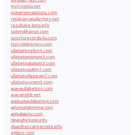
mytreepla.net
pokersimulations.com
replicamanufactory.net
rezultate-loto.info
splendifulous.com
sportsrecords4u.com
topceleberites.com
ufabetting8m4.com
ufabetunionum3.com
ufabetvalueum3.com
ufabetvaultm7.com
ufabetvillageum7.com
ufabetvoicem3.com
waveufabetm4.com
wayang88.net
websiteufabetm4.com
whiteufabetm4.com
anikalappy.com
dininghelsinki.info
duanfrescariverside.info
etilerx.com