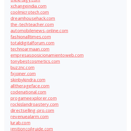
xchangeindia.com
coolmicrotech.com
dreamhousehack.com
the-techteacher.com
automobilenews-online.com
fashionalltimes.com
totaldigitalforum.com
technoarmaan.com
empresasposicionamientoweb.com
tonybestcosmetics.com
buzznc.com
fxjoiner.com
skinbykindra.com
alltherageface.com
codenational.com
progameexplorer.com
rockislandroastery.com
directselling-pro.com
revenuealarm.com
lurab.com
ignitioncoilguide.com