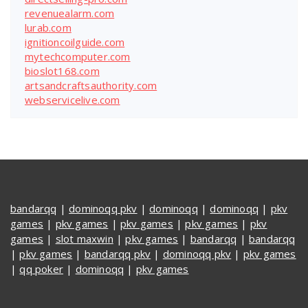
revenuealarm.com
lurab.com
ignitioncoilguide.com
mytechcomputer.com
bioslot168.com
artsandcraftsauthority.com
webservicelive.com
bandarqq
|
dominoqq pkv
|
dominoqq
|
dominoqq
|
pkv
games
|
pkv games
|
pkv games
|
pkv games
|
pkv
games
|
slot maxwin
|
pkv games
|
bandarqq
|
bandarqq
|
pkv games
|
bandarqq pkv
|
dominoqq pkv
|
pkv games
|
qq poker
|
dominoqq
|
pkv games