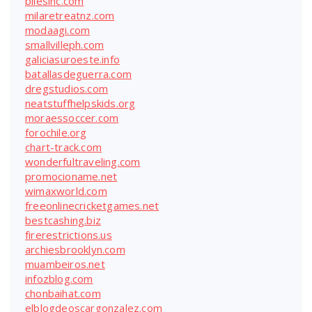
bilesinc.com
milaretreatnz.com
modaagi.com
smallvilleph.com
galiciasuroeste.info
batallasdeguerra.com
dregstudios.com
neatstuffhelpskids.org
moraessoccer.com
forochile.org
chart-track.com
wonderfultraveling.com
promocioname.net
wimaxworld.com
freeonlinecricketgames.net
bestcashing.biz
firerestrictions.us
archiesbrooklyn.com
muambeiros.net
infozblog.com
chonbaihat.com
elblogdeoscargonzalez.com