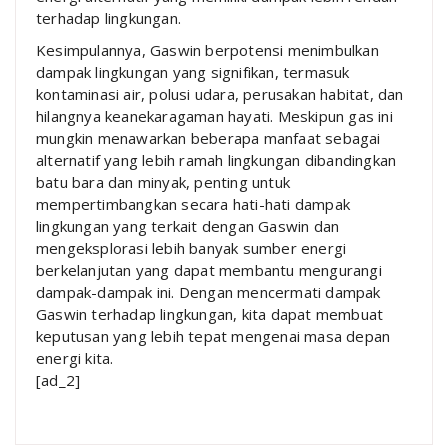
terhadap lingkungan.
Kesimpulannya, Gaswin berpotensi menimbulkan
dampak lingkungan yang signifikan, termasuk
kontaminasi air, polusi udara, perusakan habitat, dan
hilangnya keanekaragaman hayati. Meskipun gas ini
mungkin menawarkan beberapa manfaat sebagai
alternatif yang lebih ramah lingkungan dibandingkan
batu bara dan minyak, penting untuk
mempertimbangkan secara hati-hati dampak
lingkungan yang terkait dengan Gaswin dan
mengeksplorasi lebih banyak sumber energi
berkelanjutan yang dapat membantu mengurangi
dampak-dampak ini. Dengan mencermati dampak
Gaswin terhadap lingkungan, kita dapat membuat
keputusan yang lebih tepat mengenai masa depan
energi kita.
[ad_2]