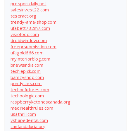
prosportdaily.net
salesinvest22.com
teseract.org
trendy-ama-shop.com
ufabett732m7.com
visiofood.com
droidwindow.com
freeprsubmission.com
ufagold666.com
myinteriorblog.com
bnewsindia.com
techiepick.com
bamzyshop.com
pondycars.com
techonfutures.com
techoologic.com
raspberryketonescanada.org
medihealthrules.com
usathrill.com
vshapedental.com
canfandalucia.org