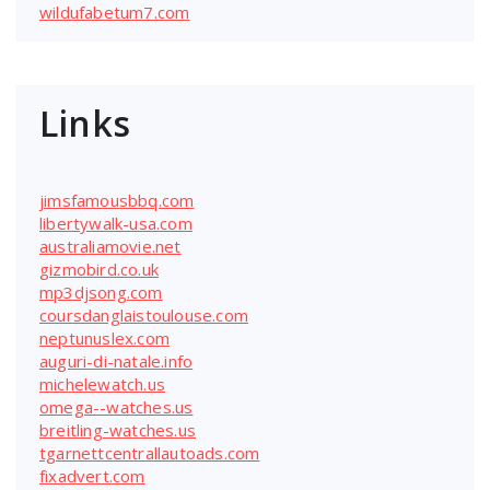
wildufabetum7.com
Links
jimsfamousbbq.com
libertywalk-usa.com
australiamovie.net
gizmobird.co.uk
mp3djsong.com
coursdanglaistoulouse.com
neptunuslex.com
auguri-di-natale.info
michelewatch.us
omega--watches.us
breitling-watches.us
tgarnettcentrallautoads.com
fixadvert.com