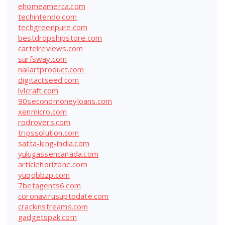
ehomeamerca.com
techintendo.com
techgreenpure.com
bestdropshipstore.com
cartelreviews.com
surfsway.com
nailartproduct.com
digitactseed.com
lvlcraft.com
90secondmoneyloans.com
xenmicro.com
rodrovers.com
tripssolution.com
satta-king-india.com
yukigassencanada.com
articlehorizone.com
yuqqbbzp.com
7betagents6.com
coronavirusuptodate.com
crackinstreams.com
gadgetspak.com