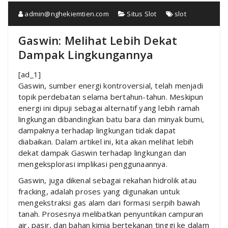
admin@nghekiemtien.com
Situs Slot
slot
Gaswin: Melihat Lebih Dekat
Dampak Lingkungannya
[ad_1]
Gaswin, sumber energi kontroversial, telah menjadi
topik perdebatan selama bertahun-tahun. Meskipun
energi ini dipuji sebagai alternatif yang lebih ramah
lingkungan dibandingkan batu bara dan minyak bumi,
dampaknya terhadap lingkungan tidak dapat
diabaikan. Dalam artikel ini, kita akan melihat lebih
dekat dampak Gaswin terhadap lingkungan dan
mengeksplorasi implikasi penggunaannya.
Gaswin, juga dikenal sebagai rekahan hidrolik atau
fracking, adalah proses yang digunakan untuk
mengekstraksi gas alam dari formasi serpih bawah
tanah. Prosesnya melibatkan penyuntikan campuran
air, pasir, dan bahan kimia bertekanan tinggi ke dalam