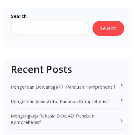
Search
Search
Recent Posts
Pengertian Dewanaga77: Panduan Komprehensif
Pengertian Jeniustoto: Panduan Komprehensif
Mengungkap Rahasia Dewi4D: Panduan
Komprehensif