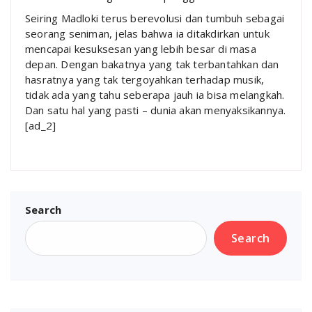
Seiring Madloki terus berevolusi dan tumbuh sebagai
seorang seniman, jelas bahwa ia ditakdirkan untuk
mencapai kesuksesan yang lebih besar di masa
depan. Dengan bakatnya yang tak terbantahkan dan
hasratnya yang tak tergoyahkan terhadap musik,
tidak ada yang tahu seberapa jauh ia bisa melangkah.
Dan satu hal yang pasti – dunia akan menyaksikannya.
[ad_2]
Search
Search