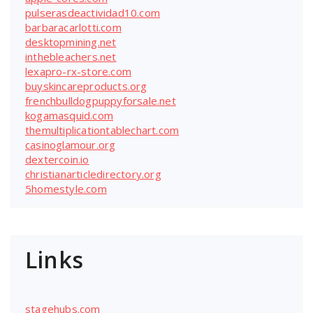
pulserasdeactividad10.com
barbaracarlotti.com
desktopmining.net
inthebleachers.net
lexapro-rx-store.com
buyskincareproducts.org
frenchbulldogpuppyforsale.net
kogamasquid.com
themultiplicationtablechart.com
casinoglamour.org
dextercoin.io
christianarticledirectory.org
5homestyle.com
Links
stagehubs.com