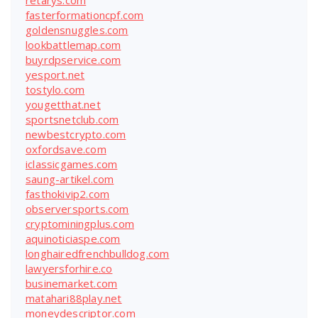
fasterformationcpf.com
goldensnuggles.com
lookbattlemap.com
buyrdpservice.com
yesport.net
tostylo.com
yougetthat.net
sportsnetclub.com
newbestcrypto.com
oxfordsave.com
iclassicgames.com
saung-artikel.com
fasthokivip2.com
observersports.com
cryptominingplus.com
aquinoticiaspe.com
longhairedfrenchbulldog.com
lawyersforhire.co
businemarket.com
matahari88play.net
moneydescriptor.com