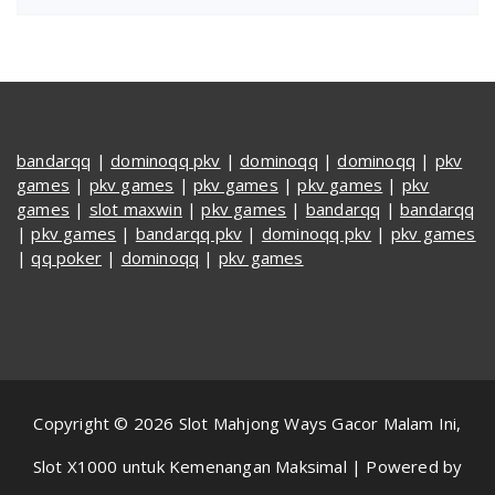
bandarqq
|
dominoqq pkv
|
dominoqq
|
dominoqq
|
pkv
games
|
pkv games
|
pkv games
|
pkv games
|
pkv
games
|
slot maxwin
|
pkv games
|
bandarqq
|
bandarqq
|
pkv games
|
bandarqq pkv
|
dominoqq pkv
|
pkv games
|
qq poker
|
dominoqq
|
pkv games
Copyright © 2026 Slot Mahjong Ways Gacor Malam Ini,
Slot X1000 untuk Kemenangan Maksimal | Powered by