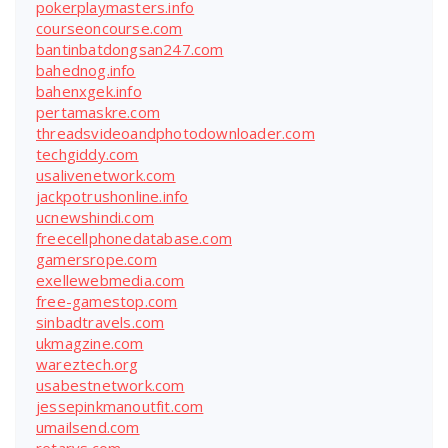
pokerplaymasters.info
courseoncourse.com
bantinbatdongsan247.com
bahednog.info
bahenxgek.info
pertamaskre.com
threadsvideoandphotodownloader.com
techgiddy.com
usalivenetwork.com
jackpotrushonline.info
ucnewshindi.com
freecellphonedatabase.com
gamersrope.com
exellewebmedia.com
free-gamestop.com
sinbadtravels.com
ukmagzine.com
wareztech.org
usabestnetwork.com
jessepinkmanoutfit.com
umailsend.com
retarys.com