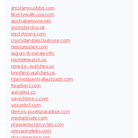
jimsfamousbbq.com
libertywalk-usa.com
australiamovie.net
gizmobird.co.uk
mp3djsong.com
coursdanglaistoulouse.com
neptunuslex.com
auguri-di-natale.info
michelewatch.us
omega--watches.us
breitling-watches.us
tgarnettcentrallautoads.com
fixadvert.com
autopluz.co
save3time-c.com
vexonhcf.com
demos-pixelsparadise.com
mediatitude.com
prewarmotorcycles.com
simracinglinks.com
dosyamerkezi.net