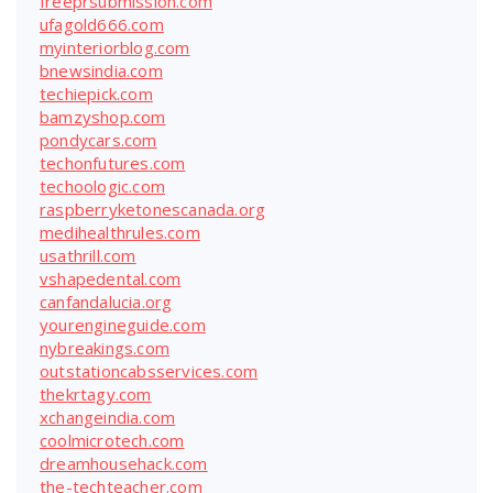
freeprsubmission.com
ufagold666.com
myinteriorblog.com
bnewsindia.com
techiepick.com
bamzyshop.com
pondycars.com
techonfutures.com
techoologic.com
raspberryketonescanada.org
medihealthrules.com
usathrill.com
vshapedental.com
canfandalucia.org
yourengineguide.com
nybreakings.com
outstationcabsservices.com
thekrtagy.com
xchangeindia.com
coolmicrotech.com
dreamhousehack.com
the-techteacher.com