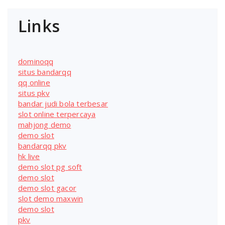
Links
dominoqq
situs bandarqq
qq online
situs pkv
bandar judi bola terbesar
slot online terpercaya
mahjong demo
demo slot
bandarqq pkv
hk live
demo slot pg soft
demo slot
demo slot gacor
slot demo maxwin
demo slot
pkv