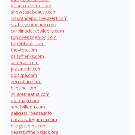
le-surrealisme.com
showcasebeauty.com
insurancepolicyexpert.com
statkeycompany.com
carolinadeckbuilders.com
topinvestingblog.com
top50tools.com
the-rep.com
saltyfranks.com
annerani.com
jazzatude.com
0022pa.com
zeroshare.info
bilesinc.com
milaretreatnz.com
modaagi.com
smallvilleph.com
galiciasuroeste.info
batallasdeguerra.com
dregstudios.com
neatstuffhelpskids.org