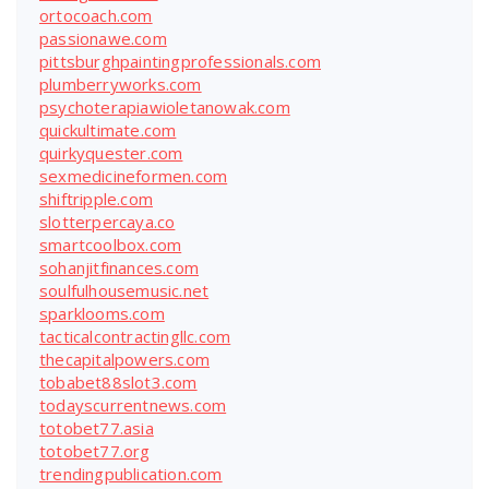
ortocoach.com
passionawe.com
pittsburghpaintingprofessionals.com
plumberryworks.com
psychoterapiawioletanowak.com
quickultimate.com
quirkyquester.com
sexmedicineformen.com
shiftripple.com
slotterpercaya.co
smartcoolbox.com
sohanjitfinances.com
soulfulhousemusic.net
sparklooms.com
tacticalcontractingllc.com
thecapitalpowers.com
tobabet88slot3.com
todayscurrentnews.com
totobet77.asia
totobet77.org
trendingpublication.com