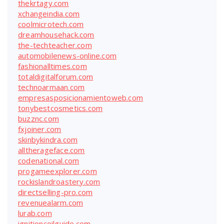
thekrtagy.com
xchangeindia.com
coolmicrotech.com
dreamhousehack.com
the-techteacher.com
automobilenews-online.com
fashionalltimes.com
totaldigitalforum.com
technoarmaan.com
empresasposicionamientoweb.com
tonybestcosmetics.com
buzznc.com
fxjoiner.com
skinbykindra.com
alltherageface.com
codenational.com
progameexplorer.com
rockislandroastery.com
directselling-pro.com
revenuealarm.com
lurab.com
ignitioncoilguide.com