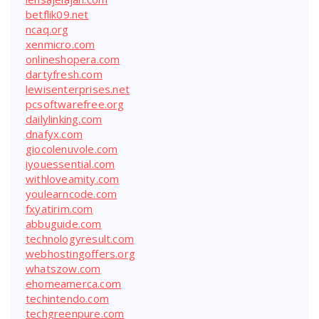
betflik09.net
ncaq.org
xenmicro.com
onlineshopera.com
dartyfresh.com
lewisenterprises.net
pcsoftwarefree.org
dailylinking.com
dnafyx.com
giocolenuvole.com
iyouessential.com
withloveamity.com
youlearncode.com
fxyatirim.com
abbuguide.com
technologyresult.com
webhostingoffers.org
whatszow.com
ehomeamerca.com
techintendo.com
techgreenpure.com