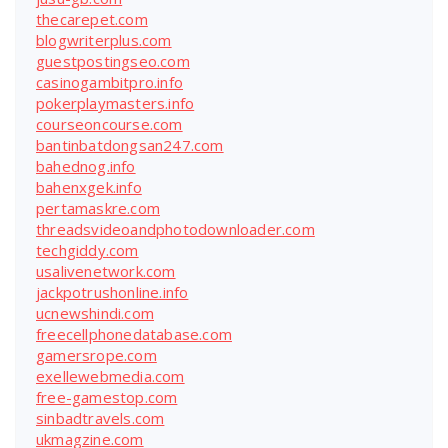
thecarepet.com
blogwriterplus.com
guestpostingseo.com
casinogambitpro.info
pokerplaymasters.info
courseoncourse.com
bantinbatdongsan247.com
bahednog.info
bahenxgek.info
pertamaskre.com
threadsvideoandphotodownloader.com
techgiddy.com
usalivenetwork.com
jackpotrushonline.info
ucnewshindi.com
freecellphonedatabase.com
gamersrope.com
exellewebmedia.com
free-gamestop.com
sinbadtravels.com
ukmagzine.com