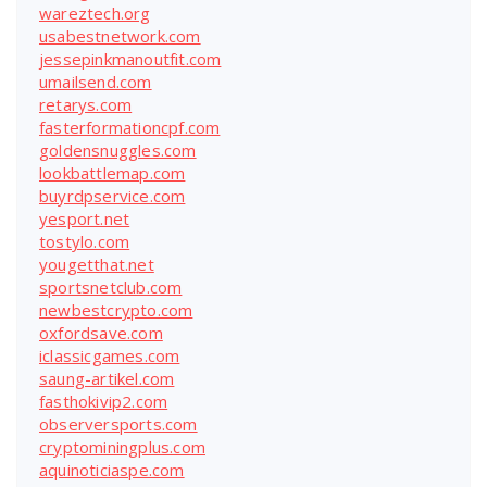
wareztech.org
usabestnetwork.com
jessepinkmanoutfit.com
umailsend.com
retarys.com
fasterformationcpf.com
goldensnuggles.com
lookbattlemap.com
buyrdpservice.com
yesport.net
tostylo.com
yougetthat.net
sportsnetclub.com
newbestcrypto.com
oxfordsave.com
iclassicgames.com
saung-artikel.com
fasthokivip2.com
observersports.com
cryptominingplus.com
aquinoticiaspe.com