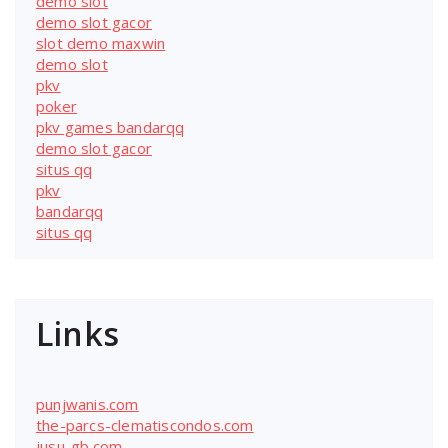
demo slot
demo slot gacor
slot demo maxwin
demo slot
pkv
poker
pkv games bandarqq
demo slot gacor
situs qq
pkv
bandarqq
situs qq
Links
punjwanis.com
the-parcs-clematiscondos.com
jusu-gb.com