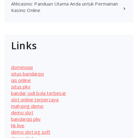
Ahlicasino: Panduan Utama Anda untuk Permainan
Kasino Online
Links
dominoqq
situs bandarqq
qq online
situs pkv
bandar judi bola terbesar
slot online terpercaya
mahjong demo
demo slot
bandarqq pkv
hk live
demo slot pg soft