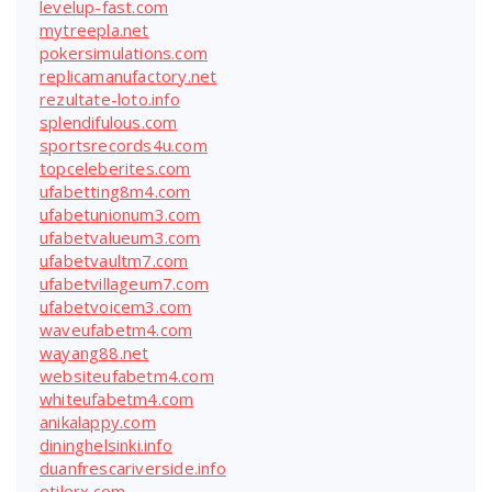
levelup-fast.com
mytreepla.net
pokersimulations.com
replicamanufactory.net
rezultate-loto.info
splendifulous.com
sportsrecords4u.com
topceleberites.com
ufabetting8m4.com
ufabetunionum3.com
ufabetvalueum3.com
ufabetvaultm7.com
ufabetvillageum7.com
ufabetvoicem3.com
waveufabetm4.com
wayang88.net
websiteufabetm4.com
whiteufabetm4.com
anikalappy.com
dininghelsinki.info
duanfrescariverside.info
etilerx.com