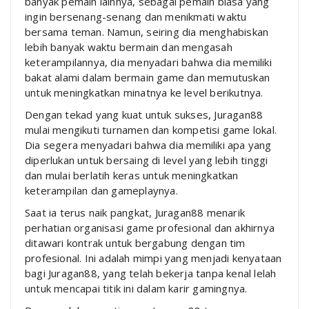
banyak pemain lainnya, sebagai pemain biasa yang
ingin bersenang-senang dan menikmati waktu
bersama teman. Namun, seiring dia menghabiskan
lebih banyak waktu bermain dan mengasah
keterampilannya, dia menyadari bahwa dia memiliki
bakat alami dalam bermain game dan memutuskan
untuk meningkatkan minatnya ke level berikutnya.
Dengan tekad yang kuat untuk sukses, Juragan88
mulai mengikuti turnamen dan kompetisi game lokal.
Dia segera menyadari bahwa dia memiliki apa yang
diperlukan untuk bersaing di level yang lebih tinggi
dan mulai berlatih keras untuk meningkatkan
keterampilan dan gameplaynya.
Saat ia terus naik pangkat, Juragan88 menarik
perhatian organisasi game profesional dan akhirnya
ditawari kontrak untuk bergabung dengan tim
profesional. Ini adalah mimpi yang menjadi kenyataan
bagi Juragan88, yang telah bekerja tanpa kenal lelah
untuk mencapai titik ini dalam karir gamingnya.