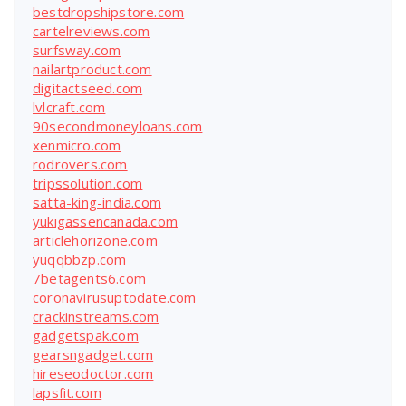
bestdropshipstore.com
cartelreviews.com
surfsway.com
nailartproduct.com
digitactseed.com
lvlcraft.com
90secondmoneyloans.com
xenmicro.com
rodrovers.com
tripssolution.com
satta-king-india.com
yukigassencanada.com
articlehorizone.com
yuqqbbzp.com
7betagents6.com
coronavirusuptodate.com
crackinstreams.com
gadgetspak.com
gearsngadget.com
hireseodoctor.com
lapsfit.com