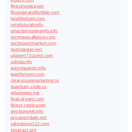
finestreplica.net
flounderandfumble.com
healthohunt.com
retefuturah.info
smartinvestinginfo.info
technewsalliance.com
technonetmarket.com
tedstanger.net
ufabett732um3.com
uskola.info
wagonpaints.info
waitfornext.com
clearvisionmarketing.co
quantum-code.co
whatnews.me
final-dream.com
finest-replica.net
gestioneinh.info
prosportdaily.net
salesinvest22.com
teseract.org