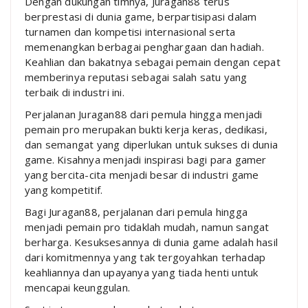
Dengan dukungan timnya, Juragan88 terus
berprestasi di dunia game, berpartisipasi dalam
turnamen dan kompetisi internasional serta
memenangkan berbagai penghargaan dan hadiah.
Keahlian dan bakatnya sebagai pemain dengan cepat
memberinya reputasi sebagai salah satu yang
terbaik di industri ini.
Perjalanan Juragan88 dari pemula hingga menjadi
pemain pro merupakan bukti kerja keras, dedikasi,
dan semangat yang diperlukan untuk sukses di dunia
game. Kisahnya menjadi inspirasi bagi para gamer
yang bercita-cita menjadi besar di industri game
yang kompetitif.
Bagi Juragan88, perjalanan dari pemula hingga
menjadi pemain pro tidaklah mudah, namun sangat
berharga. Kesuksesannya di dunia game adalah hasil
dari komitmennya yang tak tergoyahkan terhadap
keahliannya dan upayanya yang tiada henti untuk
mencapai keunggulan.