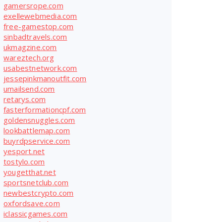
gamersrope.com
exellewebmedia.com
free-gamestop.com
sinbadtravels.com
ukmagzine.com
wareztech.org
usabestnetwork.com
jessepinkmanoutfit.com
umailsend.com
retarys.com
fasterformationcpf.com
goldensnuggles.com
lookbattlemap.com
buyrdpservice.com
yesport.net
tostylo.com
yougetthat.net
sportsnetclub.com
newbestcrypto.com
oxfordsave.com
iclassicgames.com