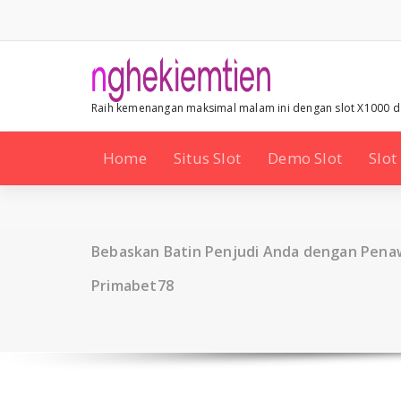
Skip
to
content
Raih kemenangan maksimal malam ini dengan slot X1000 dari
Home
Situs Slot
Demo Slot
Slo
Bebaskan Batin Penjudi Anda dengan Pena
Primabet78