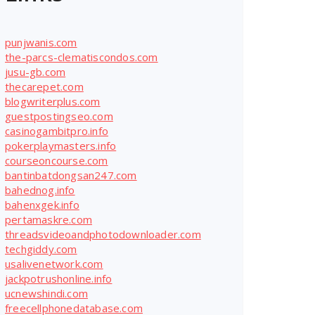
punjwanis.com
the-parcs-clematiscondos.com
jusu-gb.com
thecarepet.com
blogwriterplus.com
guestpostingseo.com
casinogambitpro.info
pokerplaymasters.info
courseoncourse.com
bantinbatdongsan247.com
bahednog.info
bahenxgek.info
pertamaskre.com
threadsvideoandphotodownloader.com
techgiddy.com
usalivenetwork.com
jackpotrushonline.info
ucnewshindi.com
freecellphonedatabase.com