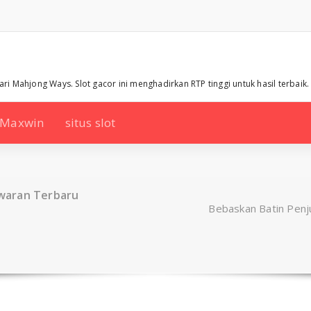
 Mahjong Ways. Slot gacor ini menghadirkan RTP tinggi untuk hasil terbaik.
t Maxwin
situs slot
waran Terbaru
Bebaskan Batin Pen