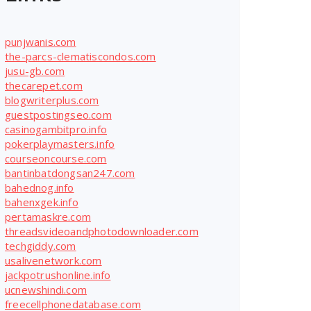
punjwanis.com
the-parcs-clematiscondos.com
jusu-gb.com
thecarepet.com
blogwriterplus.com
guestpostingseo.com
casinogambitpro.info
pokerplaymasters.info
courseoncourse.com
bantinbatdongsan247.com
bahednog.info
bahenxgek.info
pertamaskre.com
threadsvideoandphotodownloader.com
techgiddy.com
usalivenetwork.com
jackpotrushonline.info
ucnewshindi.com
freecellphonedatabase.com