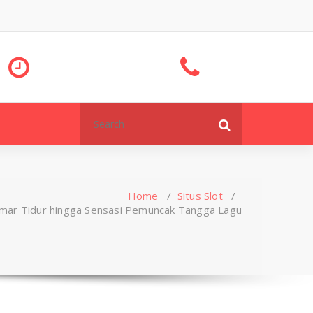
Search
for:
Home
/
Situs Slot
/
amar Tidur hingga Sensasi Pemuncak Tangga Lagu