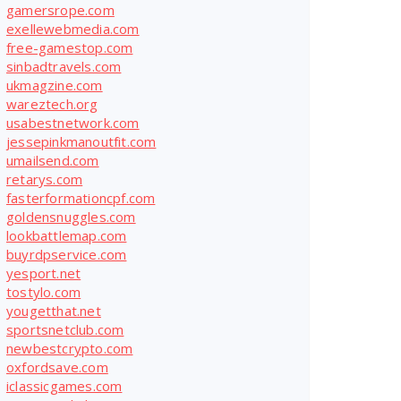
gamersrope.com
exellewebmedia.com
free-gamestop.com
sinbadtravels.com
ukmagzine.com
wareztech.org
usabestnetwork.com
jessepinkmanoutfit.com
umailsend.com
retarys.com
fasterformationcpf.com
goldensnuggles.com
lookbattlemap.com
buyrdpservice.com
yesport.net
tostylo.com
yougetthat.net
sportsnetclub.com
newbestcrypto.com
oxfordsave.com
iclassicgames.com