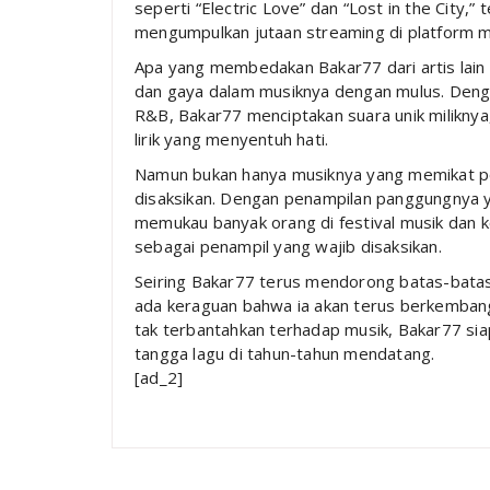
seperti “Electric Love” dan “Lost in the City,
mengumpulkan jutaan streaming di platform m
Apa yang membedakan Bakar77 dari artis la
dan gaya dalam musiknya dengan mulus. Dengan
R&B, Bakar77 menciptakan suara unik milikny
lirik yang menyentuh hati.
Namun bukan hanya musiknya yang memikat pe
disaksikan. Dengan penampilan panggungnya ya
memukau banyak orang di festival musik dan k
sebagai penampil yang wajib disaksikan.
Seiring Bakar77 terus mendorong batas-batas 
ada keraguan bahwa ia akan terus berkembang
tak terbantahkan terhadap musik, Bakar77 si
tangga lagu di tahun-tahun mendatang.
[ad_2]