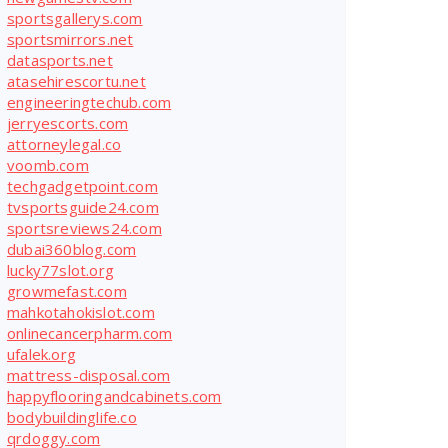
sportsgallerys.com
sportsmirrors.net
datasports.net
atasehirescortu.net
engineeringtechub.com
jerryescorts.com
attorneylegal.co
voomb.com
techgadgetpoint.com
tvsportsguide24.com
sportsreviews24.com
dubai360blog.com
lucky77slot.org
growmefast.com
mahkotahokislot.com
onlinecancerpharm.com
ufalek.org
mattress-disposal.com
happyflooringandcabinets.com
bodybuildinglife.co
qrdoggy.com