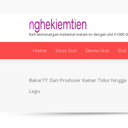
Skip
to
content
Raih kemenangan maksimal malam ini dengan slot X1000 dari
Home
Situs Slot
Demo Slot
Slo
Bakar77: Dari Produser Kamar Tidur hingg
Lagu