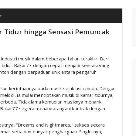
t
r Tidur hingga Sensasi Pemuncak
ndustri musik dalam beberapa tahun terakhir. Dari
tidur, Bakar77 dengan cepat menjadi sensasi yang
nton dengan perpaduan unik antara pengaruh
ukan kecintaannya pada musik sejak usia muda. Dengan
elodi, ia mulai menciptakan musik di kamar tidurnya,
erbeda. Tidak lama kemudian musiknya menarik
an Bakar77 segera menandatangani kontrak dengan
debutnya, “Dreams and Nightmares,” sukses secara
emar setia dan banyak penghargaan. Single-nya,